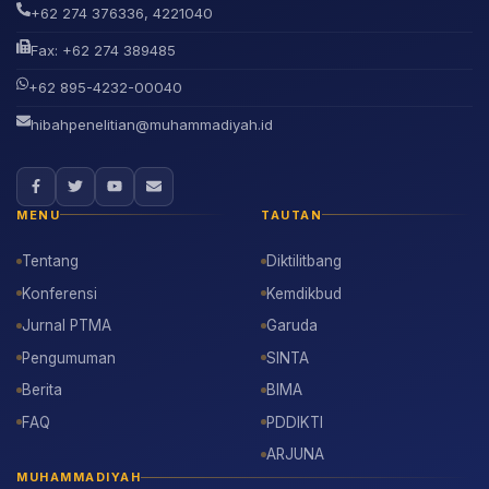
+62 274 376336, 4221040
Fax: +62 274 389485
+62 895-4232-00040
hibahpenelitian@muhammadiyah.id
MENU
TAUTAN
Tentang
Diktilitbang
Konferensi
Kemdikbud
Jurnal PTMA
Garuda
Pengumuman
SINTA
Berita
BIMA
FAQ
PDDIKTI
ARJUNA
MUHAMMADIYAH