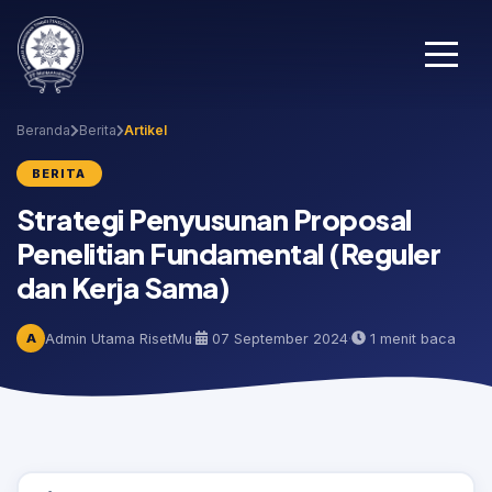
Beranda
Berita
Artikel
BERITA
Strategi Penyusunan Proposal
Penelitian Fundamental (Reguler
dan Kerja Sama)
A
Admin Utama RisetMu
·
07 September 2024
·
1 menit baca