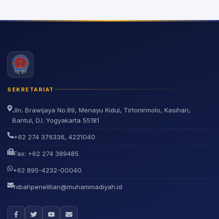
SEKRETARIAT
Jln. Brawijaya No.89, Menayu Kidul, Tirtonirmolo, Kasihan,
Bantul, D.I. Yogyakarta 55181
+62 274 376336, 4221040
Fax: +62 274 389485
+62 895-4232-00040
hibahpenelitian@muhammadiyah.id