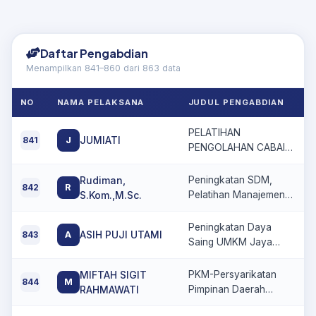
Daftar Pengabdian
Menampilkan 841–860 dari 863 data
NO
NAMA PELAKSANA
JUDUL PENGABDIAN
PELATIHAN
JUMIATI
841
J
PENGOLAHAN CABAI
DAN PEMASARAN
DIGITAL PADA
Rudiman,
Peningkatan SDM,
842
R
KELOMPOK WANITA
S.Kom.,M.Sc.
Pelatihan Manajemen
BUNGA INTANG DAN
Pemasaran, Digital
IMM FAKULTAS
Marketing Untuk
Peningkatan Daya
ASIH PUJI UTAMI
843
A
PERTANIAN
Meningkatkan
Saing UMKM Jaya
UNIVERSITAS
Produktivitas UMKM,
Casava Melalui
MUHAMMADIYAH
Fashion Lokal Sarung
Peningkatan
MIFTAH SIGIT
PKM-Persyarikatan
MAKASSAR
844
M
Tenun, Manik-maik
Kesehatan Para
RAHMAWATI
Pimpinan Daerah
dan Makanan
Pengrajin Slondok di
'Aisyiah Kota Sorong-
Tradisional
Desa Kenalan,