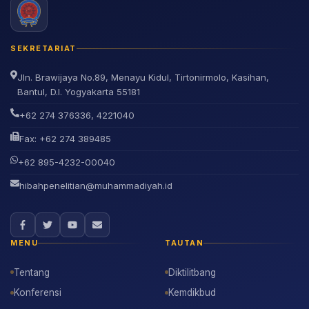
SEKRETARIAT
Jln. Brawijaya No.89, Menayu Kidul, Tirtonirmolo, Kasihan,
Bantul, D.I. Yogyakarta 55181
+62 274 376336, 4221040
Fax: +62 274 389485
+62 895-4232-00040
hibahpenelitian@muhammadiyah.id
MENU
TAUTAN
Tentang
Diktilitbang
Konferensi
Kemdikbud