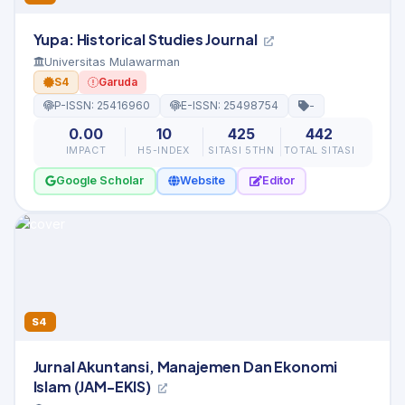
Yupa: Historical Studies Journal
Universitas Mulawarman
S4
Garuda
P-ISSN: 25416960
E-ISSN: 25498754
-
0.00
10
425
442
IMPACT
H5-INDEX
SITASI 5THN
TOTAL SITASI
Google Scholar
Website
Editor
S4
Jurnal Akuntansi, Manajemen Dan Ekonomi
Islam (JAM-EKIS)