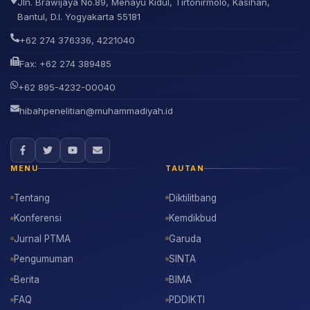
Jln. Brawijaya No.89, Menayu Kidul, Tirtonirmolo, Kasihan,
Bantul, D.I. Yogyakarta 55181
+62 274 376336, 4221040
Fax: +62 274 389485
+62 895-4232-00040
hibahpenelitian@muhammadiyah.id
MENU
TAUTAN
Tentang
Diktilitbang
Konferensi
Kemdikbud
Jurnal PTMA
Garuda
Pengumuman
SINTA
Berita
BIMA
FAQ
PDDIKTI