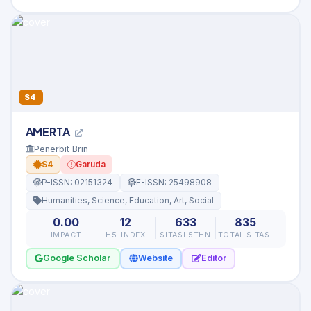
S4
AMERTA
Penerbit Brin
S4
Garuda
P-ISSN: 02151324
E-ISSN: 25498908
Humanities, Science, Education, Art, Social
0.00
12
633
835
IMPACT
H5-INDEX
SITASI 5THN
TOTAL SITASI
Google Scholar
Website
Editor