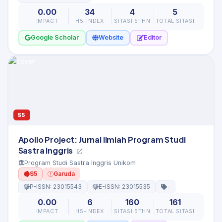
0.00
34
4
5
IMPACT
H5-INDEX
SITASI 5THN
TOTAL SITASI
Google Scholar
Website
Editor
S5
Apollo Project: Jurnal Ilmiah Program Studi
Sastra Inggris
Program Studi Sastra Inggris Unikom
S5
Garuda
P-ISSN: 23015543
E-ISSN: 23015535
-
0.00
6
160
161
IMPACT
H5-INDEX
SITASI 5THN
TOTAL SITASI