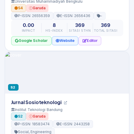
Universitas Muhammadiyah Bengkulu
S4
Garuda
P-ISSN: 26556359
E-ISSN: 2656436
-
0.00
8
369
369
IMPACT
H5-INDEX
SITASI 5THN
TOTAL SITASI
Google Scholar
Website
Editor
S2
Jurnal Sosioteknologi
Institut Teknologi Bandung
S2
Garuda
P-ISSN: 18583474
E-ISSN: 2443258
Social, Engineering