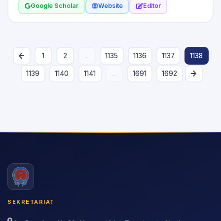
Google Scholar
Website
Editor
1
2
...
1135
1136
1137
1138
1139
1140
1141
...
1691
1692
SEKRETARIAT