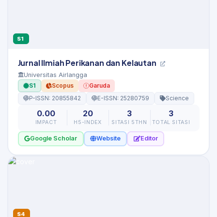
S1
Jurnal Ilmiah Perikanan dan Kelautan
Universitas Airlangga
S1
Scopus
Garuda
P-ISSN: 20855842
E-ISSN: 25280759
Science
0.00
20
3
3
IMPACT
H5-INDEX
SITASI 5THN
TOTAL SITASI
Google Scholar
Website
Editor
S4