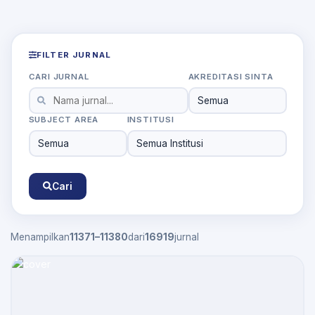
FILTER JURNAL
CARI JURNAL
AKREDITASI SINTA
SUBJECT AREA
INSTITUSI
Cari
Menampilkan
11371–11380
dari
16919
jurnal