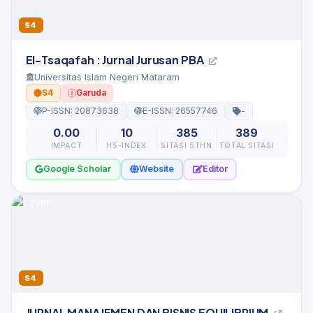
S4
El-Tsaqafah : Jurnal Jurusan PBA
Universitas Islam Negeri Mataram
S4
Garuda
P-ISSN: 20873638
E-ISSN: 26557746
-
0.00
10
385
389
IMPACT
H5-INDEX
SITASI 5THN
TOTAL SITASI
Google Scholar
Website
Editor
S4
JURNAL MANAJEMEN DAN BISNIS EQUILIBRIUM