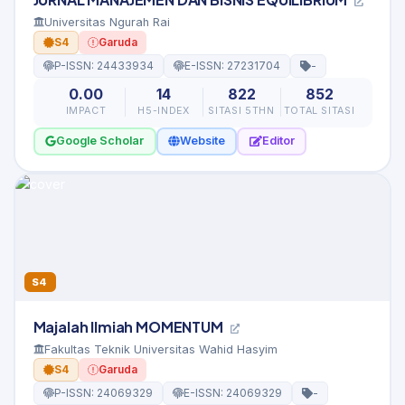
Universitas Ngurah Rai
S4
Garuda
P-ISSN: 24433934
E-ISSN: 27231704
-
0.00
14
822
852
IMPACT
H5-INDEX
SITASI 5THN
TOTAL SITASI
Google Scholar
Website
Editor
S4
Majalah Ilmiah MOMENTUM
Fakultas Teknik Universitas Wahid Hasyim
S4
Garuda
P-ISSN: 24069329
E-ISSN: 24069329
-