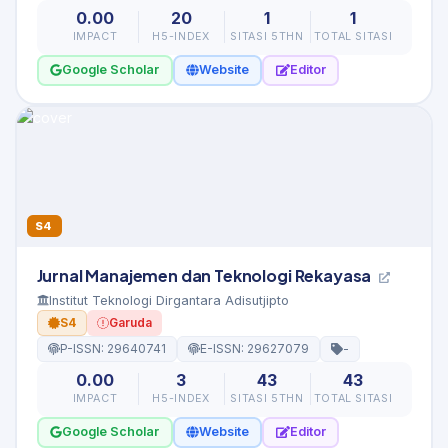
0.00
20
1
1
IMPACT
H5-INDEX
SITASI 5THN
TOTAL SITASI
Google Scholar
Website
Editor
S4
Jurnal Manajemen dan Teknologi Rekayasa
Institut Teknologi Dirgantara Adisutjipto
S4
Garuda
P-ISSN: 29640741
E-ISSN: 29627079
-
0.00
3
43
43
IMPACT
H5-INDEX
SITASI 5THN
TOTAL SITASI
Google Scholar
Website
Editor